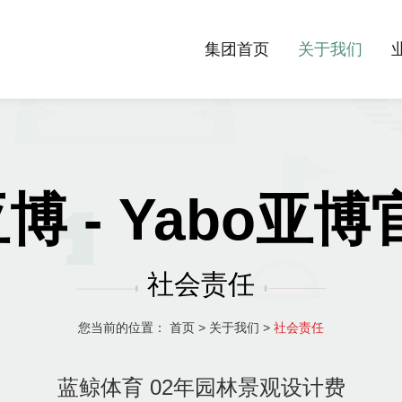
集团首页
关于我们
亚博 - Yabo亚
社会责任
您当前的位置：
首页
>
关于我们
>
社会责任
蓝鲸体育 02年园林景观设计费